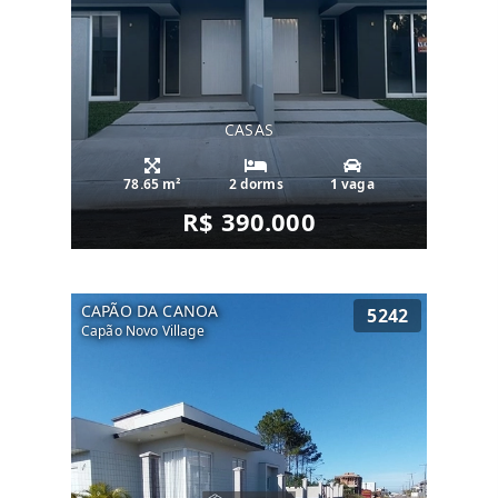
CASAS
78.65 m²
2 dorms
1 vaga
R$ 390.000
CAPÃO DA CANOA
5242
Capão Novo Village