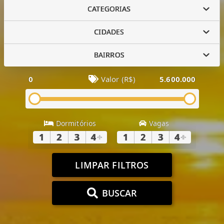
CATEGORIAS
CIDADES
BAIRROS
0
Valor (R$)
5.600.000
Dormitórios
Vagas
1
2
3
4
+
1
2
3
4
+
LIMPAR FILTROS
BUSCAR