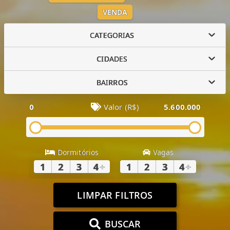
VENDA
CATEGORIAS
CIDADES
BAIRROS
0
Valor (R$)
5.600.000
Dormitórios
Vagas
1
2
3
4
+
1
2
3
4
+
LIMPAR FILTROS
BUSCAR