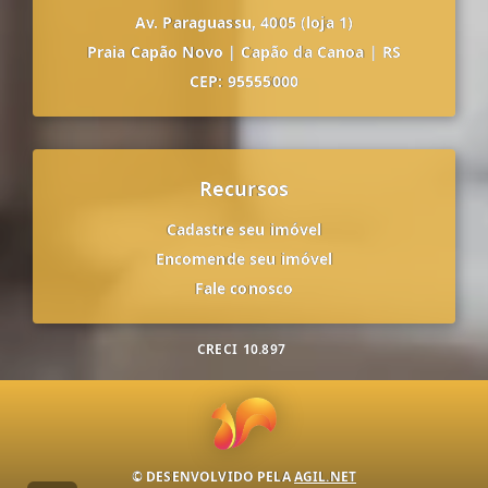
Av. Paraguassu, 4005 (loja 1)
Praia Capão Novo
|
Capão da Canoa
|
RS
CEP: 95555000
Recursos
Cadastre seu imóvel
Encomende seu imóvel
Fale conosco
CRECI
10.897
© DESENVOLVIDO PELA
AGIL.NET