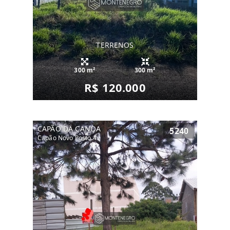
TERRENOS
300 m²
300 m²
R$ 120.000
CAPÃO DA CANOA
5240
Capão Novo Posto 4