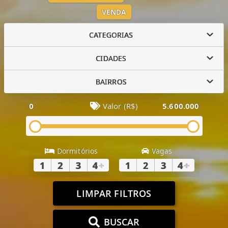
VENDA
CATEGORIAS
CIDADES
BAIRROS
0
Valor (R$)
5.600.000
Dormitórios
Vagas
1
2
3
4
+
1
2
3
4
+
LIMPAR FILTROS
BUSCAR