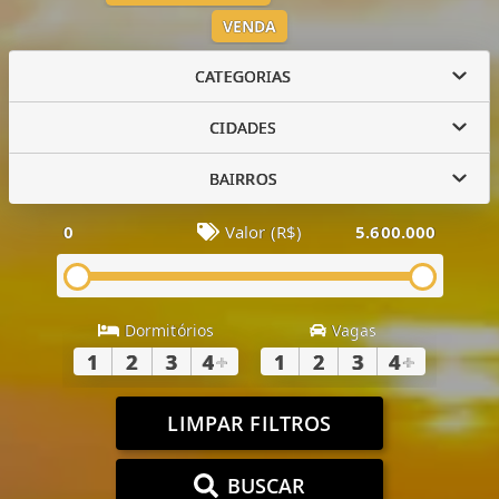
VENDA
CATEGORIAS
CIDADES
BAIRROS
0
Valor (R$)
5.600.000
Dormitórios
Vagas
1
2
3
4
+
1
2
3
4
+
LIMPAR FILTROS
BUSCAR