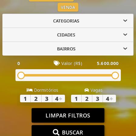
VENDA
CATEGORIAS
CIDADES
BAIRROS
0
Valor (R$)
5.600.000
Dormitórios
Vagas
1
2
3
4
+
1
2
3
4
+
LIMPAR FILTROS
BUSCAR