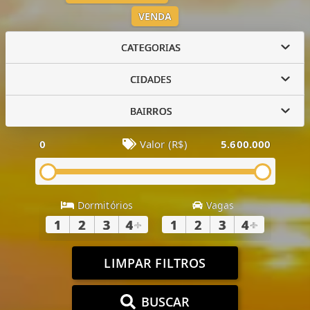
VENDA
CATEGORIAS
CIDADES
BAIRROS
0
Valor (R$)
5.600.000
Dormitórios
Vagas
1
2
3
4
+
1
2
3
4
+
LIMPAR FILTROS
BUSCAR