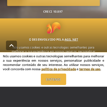
CRECI
10.897
© DESENVOLVIDO PELA
AGIL.NET
Nós usamos cookies e outras tecnologias semelhantes para
melhorar a sua experiência em nossos serviços, personalizar
publicidade e recomendar conteúdo de seu interesse. Ao utilizar
Nós usamos cookies e outras tecnologias semelhantes para melhorar
nossos serviços, você concorda com nossa política de privacidade e
a sua experiência em nossos serviços, personalizar publicidade e
termos de uso.
recomendar conteúdo de seu interesse. Ao utilizar nossos serviços,
você concorda com nossa
política de privacidade
e
termos de uso
.
Política de Privacidade
Termos de uso
ENTENDI