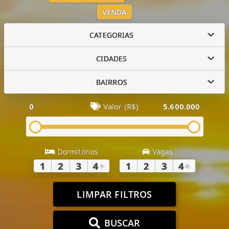
VENDA
CATEGORIAS
CIDADES
BAIRROS
0
Valor (R$)
5.600.000
Dormitórios
Vagas
1
2
3
4
+
1
2
3
4
+
LIMPAR FILTROS
BUSCAR