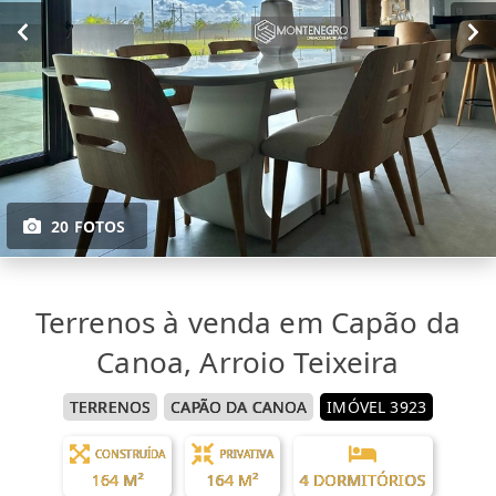
20 FOTOS
Terrenos à venda em Capão da
Canoa, Arroio Teixeira
TERRENOS
CAPÃO DA CANOA
IMÓVEL 3923
CONSTRUÍDA
PRIVATIVA
164 M²
164 M²
4 DORMITÓRIOS