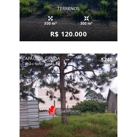
TERRENOS
300 m²
300 m²
R$ 120.000
CAPÃO DA CANOA
5240
Capão Novo Posto 4