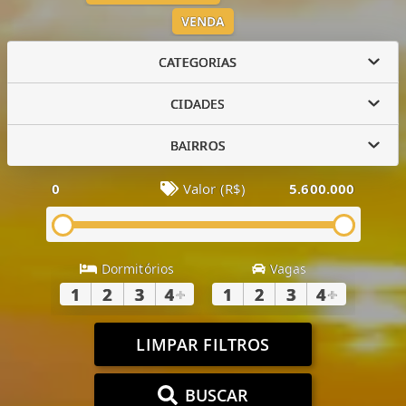
VENDA
CATEGORIAS
CIDADES
BAIRROS
0
Valor (R$)
5.600.000
Dormitórios
Vagas
1
2
3
4
+
1
2
3
4
+
LIMPAR FILTROS
BUSCAR