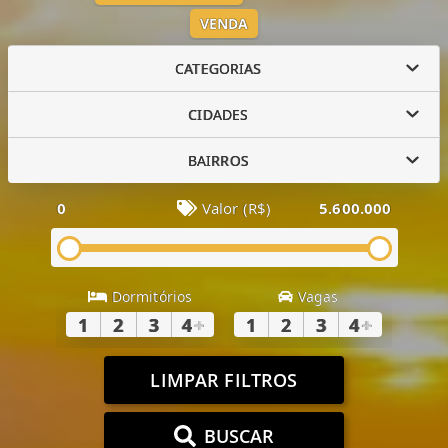
VENDA
CATEGORIAS
CIDADES
BAIRROS
0
Valor (R$)
5.600.000
Dormitórios
Vagas
1
2
3
4
+
1
2
3
4
+
LIMPAR FILTROS
BUSCAR