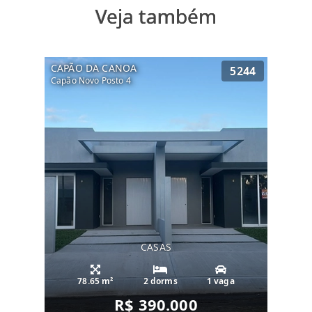
Veja também
CAPÃO DA CANOA
5244
Capão Novo Posto 4
CASAS
78.65 m²
2 dorms
1 vaga
R$ 390.000