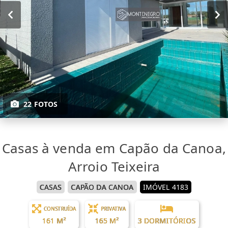
22 FOTOS
Casas à venda em Capão da Canoa,
Arroio Teixeira
CASAS
CAPÃO DA CANOA
IMÓVEL 4183
CONSTRUÍDA
PRIVATIVA
161 M²
165 M²
3 DORMITÓRIOS