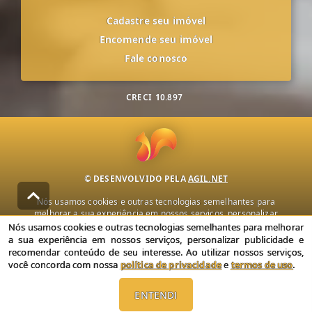
Cadastre seu imóvel
Encomende seu imóvel
Fale conosco
CRECI
10.897
© DESENVOLVIDO PELA
AGIL.NET
Nós usamos cookies e outras tecnologias semelhantes para
melhorar a sua experiência em nossos serviços, personalizar
publicidade e recomendar conteúdo de seu interesse. Ao utilizar
Nós usamos cookies e outras tecnologias semelhantes para melhorar
nossos serviços, você concorda com nossa política de privacidade e
a sua experiência em nossos serviços, personalizar publicidade e
termos de uso.
recomendar conteúdo de seu interesse. Ao utilizar nossos serviços,
você concorda com nossa
política de privacidade
e
termos de uso
.
Política de Privacidade
Termos de uso
ENTENDI