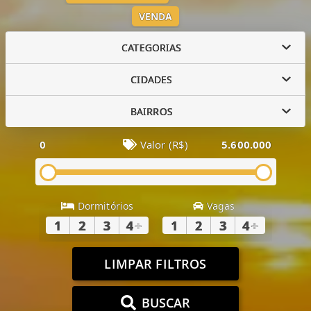
VENDA
CATEGORIAS
CIDADES
BAIRROS
0
Valor (R$)
5.600.000
Dormitórios
Vagas
1
2
3
4
+
1
2
3
4
+
LIMPAR FILTROS
BUSCAR