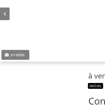
0 FOTOS
à ve
IMÓVEL
Con