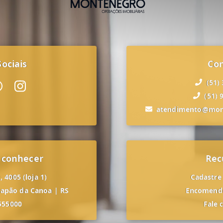
ociais
Co
(51)
(51) 
atendimento@mon
 conhecer
Rec
 4005 (loja 1)
Cadastre
apão da Canoa
|
RS
Encomende
555000
Fale 