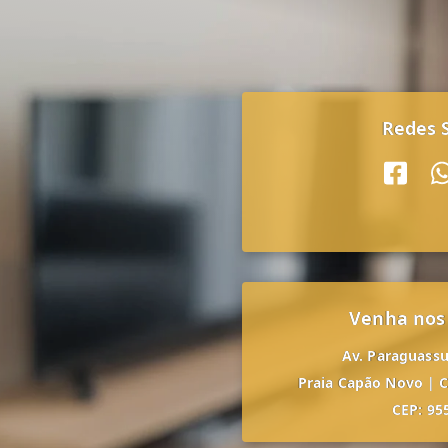
Redes S
Venha nos
Av. Paraguassu,
Praia Capão Novo
|
C
CEP: 95