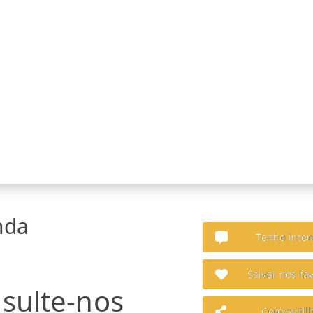
nda
Tenho inter
Salvar nos fav
sulte-nos
Compartil