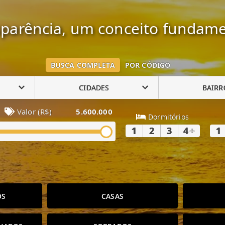
parência, um conceito fundame
BUSCA COMPLETA
POR CÓDIGO
CIDADES
BAIRR
Valor (R$)
5.600.000
Dormitórios
1
2
3
4
+
1
OS
CASAS