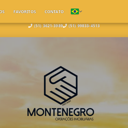
OS
FAVORITOS
CONTATO
(51) 3621-3989
(51) 99833-4513