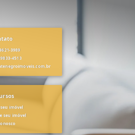
ntato
 3621-3989
99833-4513
tenegroimoveis.com.br
ursos
 seu imóvel
 seu imóvel
conosco