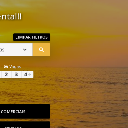
ntal!!
LIMPAR FILTROS
OS
Vagas
2
3
4
+
COMERCIAIS