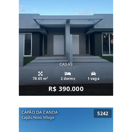
CASAS
78.65 m²
2 dorms
1 vaga
R$ 390.000
CAPÃO DA CANOA
5242
Capão Novo Village