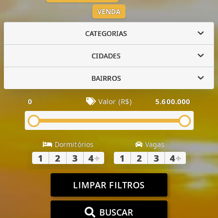
VENDA
CATEGORIAS
CIDADES
BAIRROS
0
Valor (R$)
5.600.000
Dormitórios
Vagas
1
2
3
4
+
1
2
3
4
+
LIMPAR FILTROS
BUSCAR