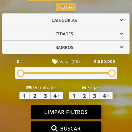
VENDA
CATEGORIAS
CIDADES
BAIRROS
0
Valor (R$)
5.600.000
Dormitórios
Vagas
1
2
3
4
+
1
2
3
4
+
LIMPAR FILTROS
BUSCAR