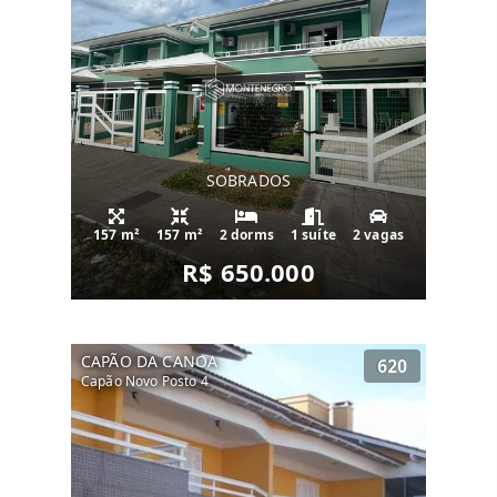
SOBRADOS
157 m²
157 m²
2 dorms
1 suíte
2 vagas
R$ 650.000
CAPÃO DA CANOA
620
Capão Novo Posto 4