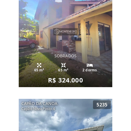
SOBRADOS
65 m²
65 m²
2 dorms
R$ 324.000
CAPÃO DA CANOA
5235
Capão Novo Posto 4