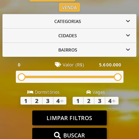
VENDA
CATEGORIAS
CIDADES
BAIRROS
0
Valor (R$)
5.600.000
Dormitórios
Vagas
1
2
3
4
+
1
2
3
4
+
LIMPAR FILTROS
BUSCAR