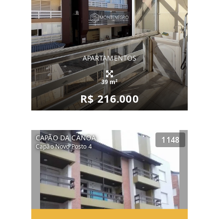
APARTAMENTOS
39 m²
R$ 216.000
CAPÃO DA CANOA
1148
Capão Novo Posto 4