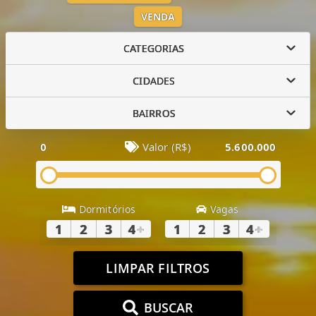
VENDA
CATEGORIAS
CIDADES
BAIRROS
0
Valor (R$)
5.600.000
Dormitórios
Vagas
1
2
3
4
+
1
2
3
4
+
LIMPAR FILTROS
BUSCAR