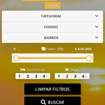
VENDA
CATEGORIAS
CIDADES
BAIRROS
0
Valor (R$)
5.600.000
Dormitórios
Vagas
1
2
3
4
+
1
2
3
4
+
LIMPAR FILTROS
BUSCAR