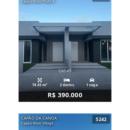
Capão Novo Posto 4
CASAS
78.65 m²
2 dorms
1 vaga
R$ 390.000
CAPÃO DA CANOA
5242
Capão Novo Village