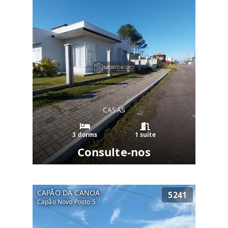
CASAS
3 dorms
1 suíte
Consulte-nos
CAPÃO DA CANOA
5241
Capão Novo Posto 5