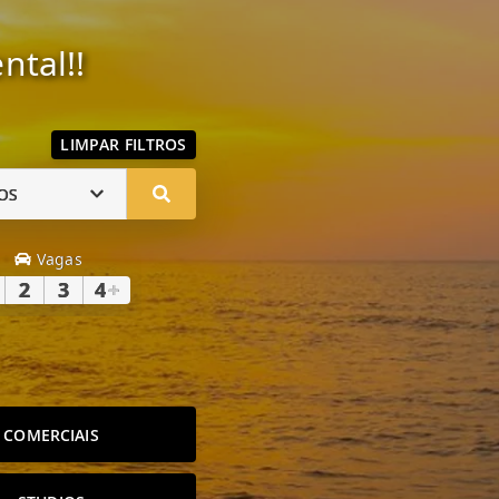
ntal!!
LIMPAR FILTROS
OS
Vagas
2
3
4
+
COMERCIAIS