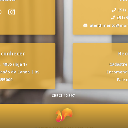
(51)
(51) 
atendimento@mon
 conhecer
Rec
 4005 (loja 1)
Cadastre
apão da Canoa
|
RS
Encomende
555000
Fale 
CRECI
10.897