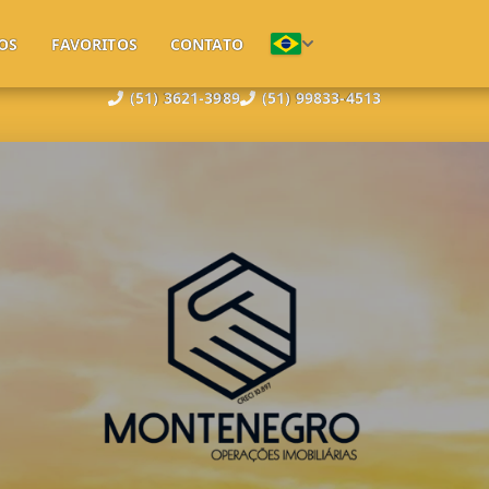
OS
FAVORITOS
CONTATO
(51) 3621-3989
(51) 99833-4513