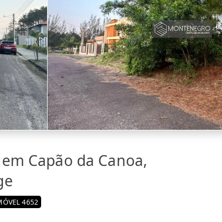
a em Capão da Canoa,
ge
MÓVEL 4652