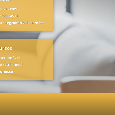
 3621-3989
99833-4513
tenegroimoveis.com.br
ursos
 seu imóvel
 seu imóvel
conosco