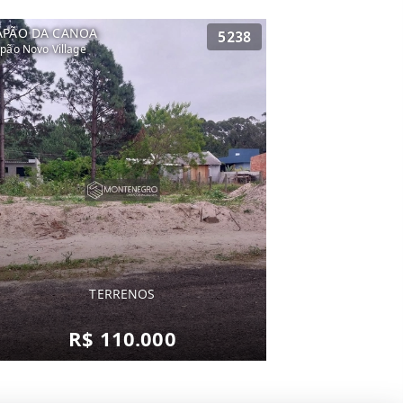
APÃO DA CANOA
5238
pão Novo Village
TERRENOS
R$ 110.000