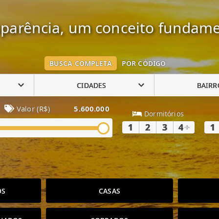
parência, um conceito fundame
BUSCA COMPLETA
POR CÓDIGO
CIDADES
BAIRR
Valor (R$)
5.600.000
Dormitórios
1
2
3
4
+
1
OS
CASAS