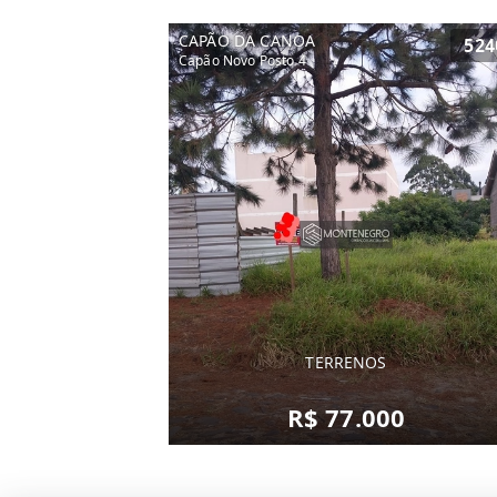
CAPÃO DA CANOA
524
Capão Novo Posto 4
TERRENOS
R$ 77.000