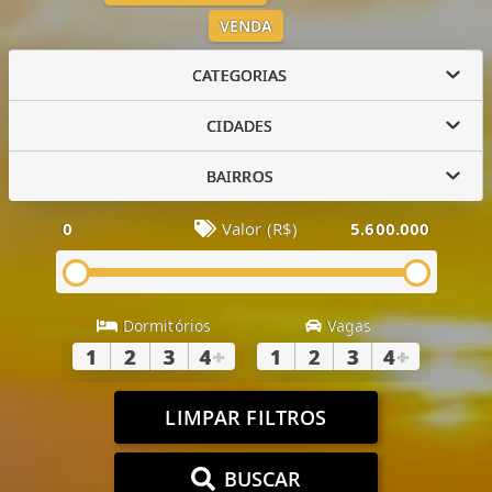
VENDA
CATEGORIAS
CIDADES
BAIRROS
0
Valor (R$)
5.600.000
Dormitórios
Vagas
1
2
3
4
+
1
2
3
4
+
LIMPAR FILTROS
BUSCAR