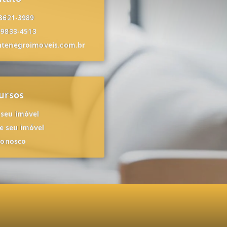
 3621-3989
99833-4513
tenegroimoveis.com.br
ursos
 seu imóvel
 seu imóvel
conosco