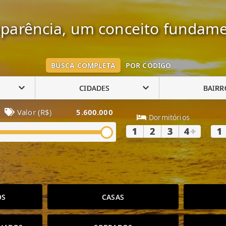
parência, um conceito fundame
BUSCA COMPLETA
POR CÓDIGO
CIDADES
BAIRR
Valor (R$)
5.600.000
Dormitórios
1
2
3
4
+
1
OS
CASAS