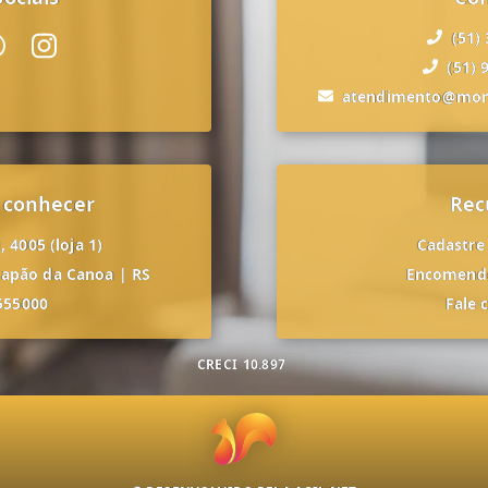
(51)
(51) 
atendimento@mon
 conhecer
Rec
 4005 (loja 1)
Cadastre
apão da Canoa
|
RS
Encomende
555000
Fale 
CRECI
10.897