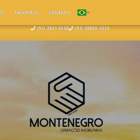
OS
FAVORITOS
CONTATO
(51) 3621-3989
(51) 99833-4513