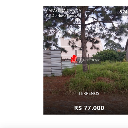
CAPÃO DA CANOA
524
Capão Novo Posto 4
TERRENOS
R$ 77.000