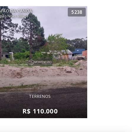
APÃO DA CANOA
5238
pão Novo Village
TERRENOS
R$ 110.000