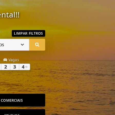
ntal!!
LIMPAR FILTROS
OS
Vagas
2
3
4
+
COMERCIAIS