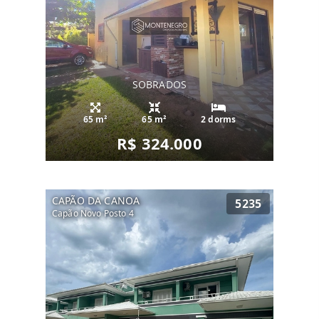
SOBRADOS
65 m²
65 m²
2 dorms
R$ 324.000
CAPÃO DA CANOA
5235
Capão Novo Posto 4