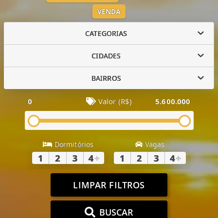
VENDA
CATEGORIAS
CIDADES
BAIRROS
0
Valor (R$)
5.600.000
Dormitórios
Vagas
1
2
3
4
+
1
2
3
4
+
LIMPAR FILTROS
BUSCAR