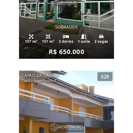
SOBRADOS
157 m²
157 m²
2 dorms
1 suíte
2 vagas
R$ 650.000
CAPÃO DA CANOA
620
Capão Novo Posto 4