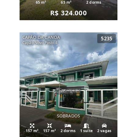
65 m²
65 m²
2 dorms
R$ 324.000
CAPÃO DA CANOA
5235
Capão Novo Posto 4
SOBRADOS
157 m²
157 m²
2 dorms
1 suíte
2 vagas