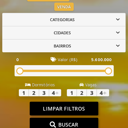
VENDA
CATEGORIAS
CIDADES
BAIRROS
0
Valor (R$)
5.600.000
Dormitórios
Vagas
1
2
3
4
+
1
2
3
4
+
LIMPAR FILTROS
BUSCAR