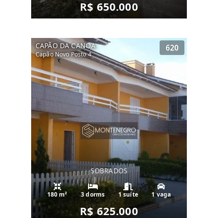
R$ 650.000
CAPÃO DA CANOA
620
Capão Novo Posto 4
SOBRADOS
180 m²
3 dorms
1 suíte
1 vaga
R$ 625.000