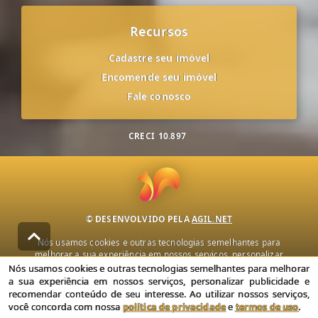
Recursos
Cadastre seu imóvel
Encomende seu imóvel
Fale conosco
CRECI
10.897
© DESENVOLVIDO PELA
AGIL.NET
Nós usamos cookies e outras tecnologias semelhantes para
melhorar a sua experiência em nossos serviços, personalizar
publicidade e recomendar conteúdo de seu interesse. Ao utilizar
Nós usamos cookies e outras tecnologias semelhantes para melhorar
nossos serviços, você concorda com nossa política de privacidade e
a sua experiência em nossos serviços, personalizar publicidade e
termos de uso.
recomendar conteúdo de seu interesse. Ao utilizar nossos serviços,
você concorda com nossa
política de privacidade
e
termos de uso
.
Política de Privacidade
Termos de uso