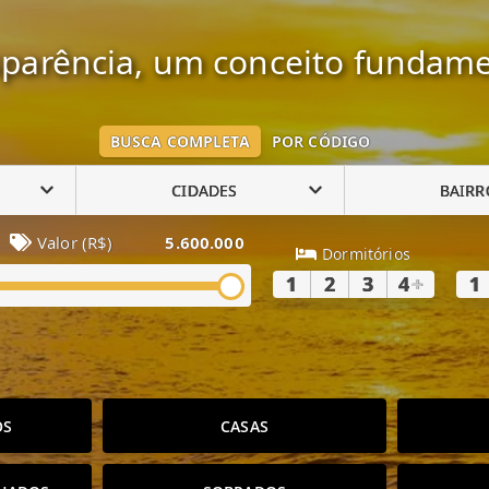
parência, um conceito fundame
BUSCA COMPLETA
POR CÓDIGO
CIDADES
BAIRR
Valor (R$)
5.600.000
Dormitórios
1
2
3
4
+
1
OS
CASAS