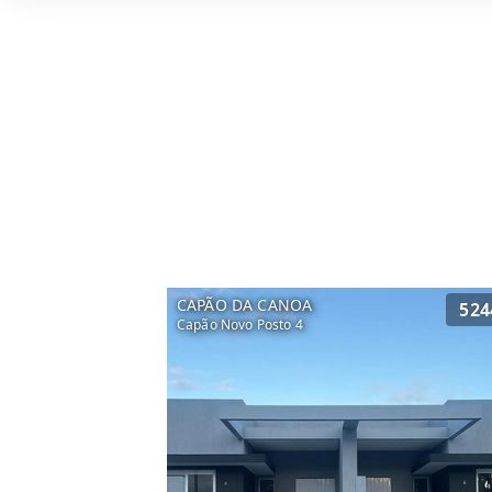
CAPÃO DA CANOA
524
Capão Novo Posto 4