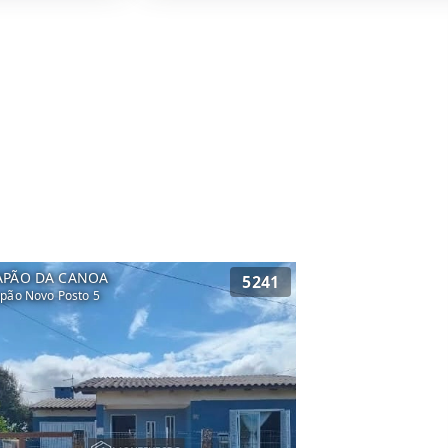
APÃO DA CANOA
5241
pão Novo Posto 5