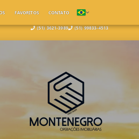
OS
FAVORITOS
CONTATO
(51) 3621-3989
(51) 99833-4513