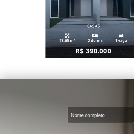
CASAS
78.65 m²
2 dorms
1 vaga
R$ 390.000