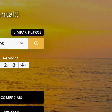
ntal!!
LIMPAR FILTROS
OS
Vagas
2
3
4
+
COMERCIAIS