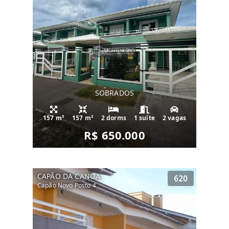
SOBRADOS
157 m²
157 m²
2 dorms
1 suíte
2 vagas
R$ 650.000
CAPÃO DA CANOA
620
Capão Novo Posto 4