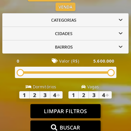
VENDA
CATEGORIAS
CIDADES
BAIRROS
0
Valor (R$)
5.600.000
Dormitórios
Vagas
1
2
3
4
+
1
2
3
4
+
LIMPAR FILTROS
BUSCAR