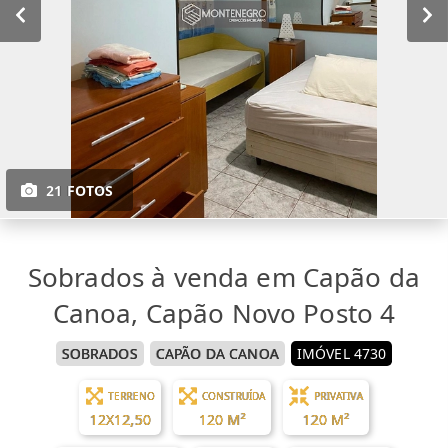
21 FOTOS
Sobrados à venda em Capão da
Canoa, Capão Novo Posto 4
SOBRADOS
CAPÃO DA CANOA
IMÓVEL 4730
TERRENO
CONSTRUÍDA
PRIVATIVA
12X12,50
120 M²
120 M²