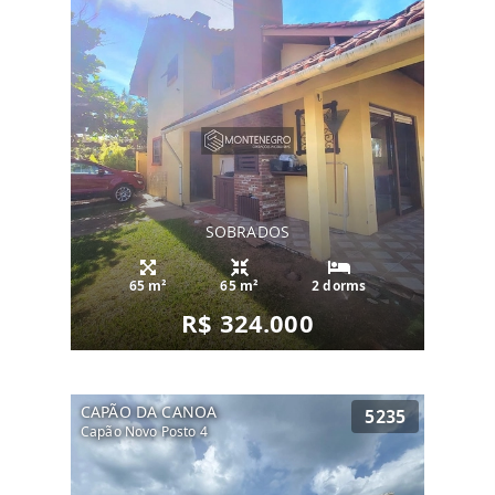
SOBRADOS
65 m²
65 m²
2 dorms
R$ 324.000
CAPÃO DA CANOA
5235
Capão Novo Posto 4