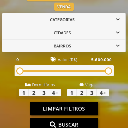
VENDA
CATEGORIAS
CIDADES
BAIRROS
0
Valor (R$)
5.600.000
Dormitórios
Vagas
1
2
3
4
+
1
2
3
4
+
LIMPAR FILTROS
BUSCAR