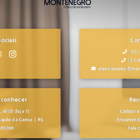
ociais
Co
(51)
(51) 
atendimento@mon
 conhecer
Rec
 4005 (loja 1)
Cadastre
apão da Canoa
|
RS
Encomende
555000
Fale 