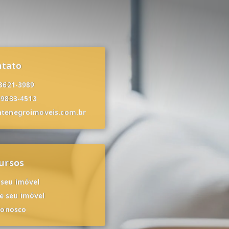
ntato
 3621-3989
99833-4513
tenegroimoveis.com.br
ursos
 seu imóvel
 seu imóvel
conosco