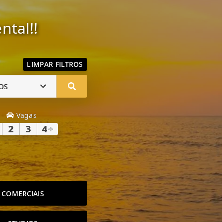
ntal!!
LIMPAR FILTROS
OS
Vagas
2
3
4
+
COMERCIAIS