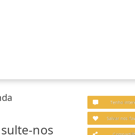
nda
Tenho inter
Salvar nos fav
sulte-nos
Compartil