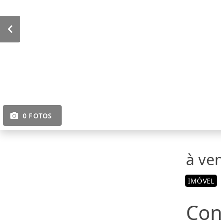
0 FOTOS
à ve
IMÓVEL
Con