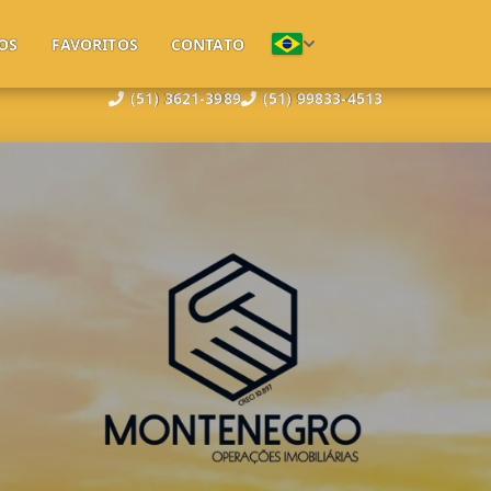
OS
FAVORITOS
CONTATO
(51) 3621-3989
(51) 99833-4513