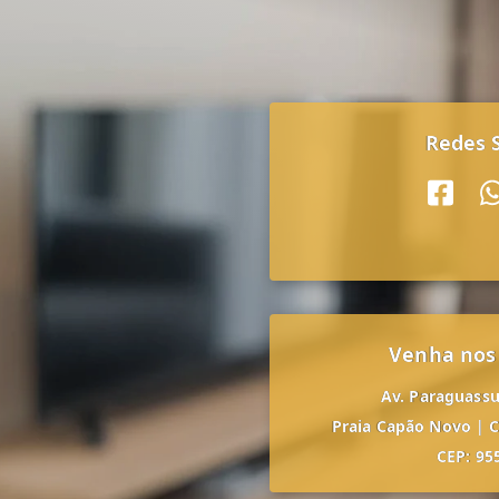
Redes S
Venha nos
Av. Paraguassu,
Praia Capão Novo
|
C
CEP: 95