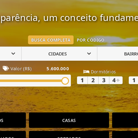
parência, um conceito fundame
BUSCA COMPLETA
POR CÓDIGO
CIDADES
BAIRR
Valor (R$)
5.600.000
Dormitórios
1
2
3
4
+
1
OS
CASAS