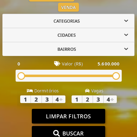
VENDA
CATEGORIAS
CIDADES
BAIRROS
0
Valor (R$)
5.600.000
Dormitórios
Vagas
1
2
3
4
+
1
2
3
4
+
LIMPAR FILTROS
BUSCAR