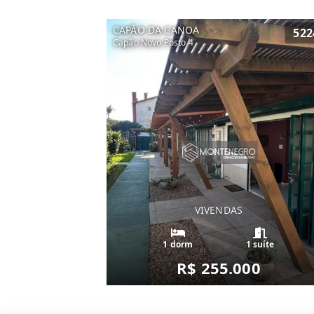
CAPÃO DA CANOA
522
Capão Novo Posto 4
VIVENDAS
1 dorm
1 suíte
R$ 255.000