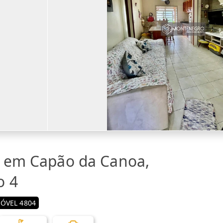
a em Capão da Canoa,
o 4
ÓVEL 4804