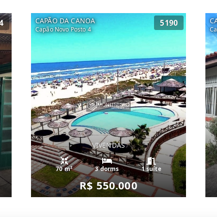
CAPÃO DA CANOA
C
4
5190
Capão Novo Posto 4
Ca
VIVENDAS
70 m²
3 dorms
1 suíte
R$ 550.000