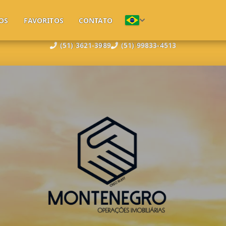
OS
FAVORITOS
CONTATO
(51) 3621-3989
(51) 99833-4513