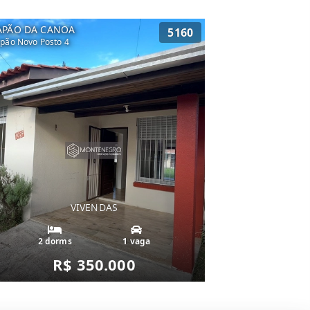
APÃO DA CANOA
5160
pão Novo Posto 4
VIVENDAS
2 dorms
1 vaga
R$ 350.000