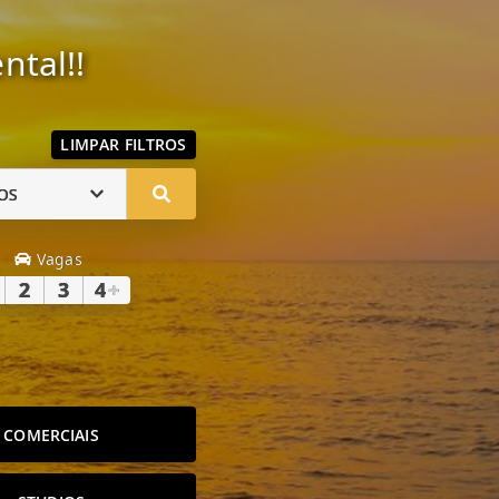
ntal!!
LIMPAR FILTROS
OS
Vagas
2
3
4
+
COMERCIAIS