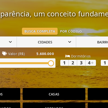
parência, um conceito fundame
BUSCA COMPLETA
POR CÓDIGO
CIDADES
BAIRR
Valor (R$)
5.600.000
Dormitórios
1
2
3
4
+
1
OS
CASAS