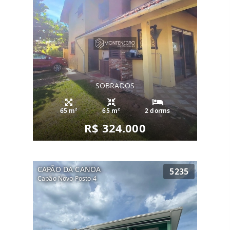
SOBRADOS
65 m²
65 m²
2 dorms
R$ 324.000
CAPÃO DA CANOA
5235
Capão Novo Posto 4