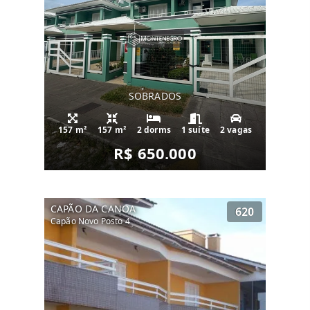
SOBRADOS
157 m²
157 m²
2 dorms
1 suíte
2 vagas
R$ 650.000
CAPÃO DA CANOA
620
Capão Novo Posto 4