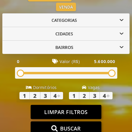
VENDA
CATEGORIAS
CIDADES
BAIRROS
0
Valor (R$)
5.600.000
Dormitórios
Vagas
1
2
3
4
+
1
2
3
4
+
LIMPAR FILTROS
BUSCAR