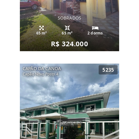
SOBRADOS
65 m²
65 m²
2 dorms
R$ 324.000
CAPÃO DA CANOA
5235
Capão Novo Posto 4