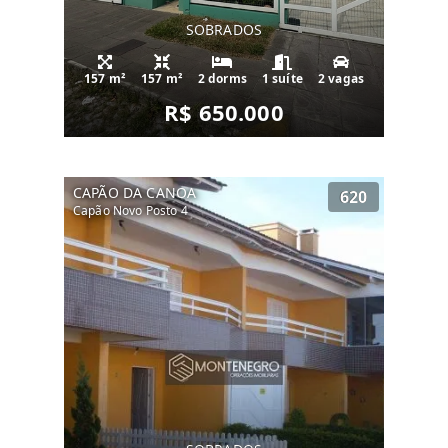
SOBRADOS
157 m²
157 m²
2 dorms
1 suíte
2 vagas
R$ 650.000
CAPÃO DA CANOA
620
Capão Novo Posto 4