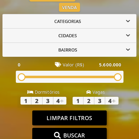
VENDA
CATEGORIAS
CIDADES
BAIRROS
0
Valor (R$)
5.600.000
Dormitórios
Vagas
1
2
3
4
+
1
2
3
4
+
LIMPAR FILTROS
BUSCAR