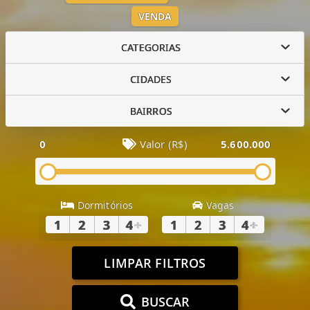
VENDA
CATEGORIAS
CIDADES
BAIRROS
0
Valor (R$)
5.600.000
Dormitórios
Vagas
1
2
3
4
+
1
2
3
4
+
LIMPAR FILTROS
BUSCAR