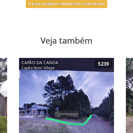
Ir para a página completa do Costa Serena
Veja também
CAPÃO DA CANOA
C
0
5239
Capão Novo Village
Ca