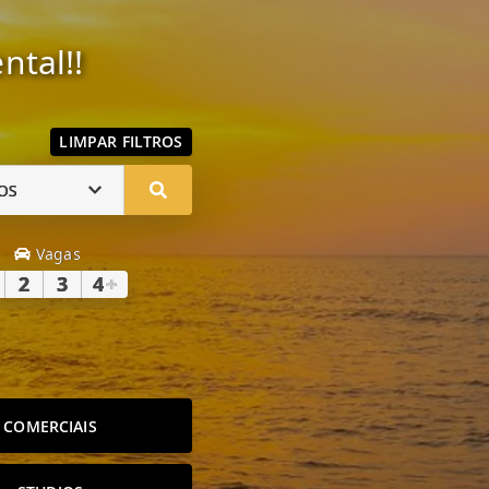
ntal!!
LIMPAR FILTROS
OS
Vagas
2
3
4
+
COMERCIAIS