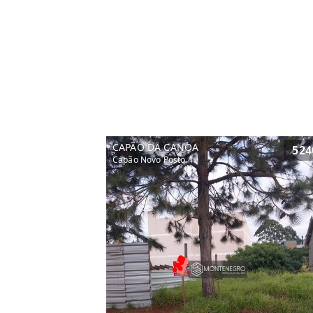
CAPÃO DA CANOA
524
Capão Novo Posto 4