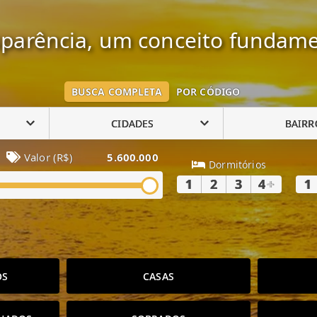
parência, um conceito fundame
BUSCA COMPLETA
POR CÓDIGO
CIDADES
BAIRR
Valor (R$)
5.600.000
Dormitórios
1
2
3
4
+
1
OS
CASAS