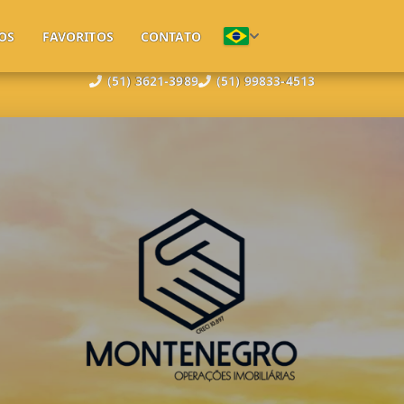
OS
FAVORITOS
CONTATO
(51) 3621-3989
(51) 99833-4513