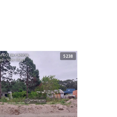
APÃO DA CANOA
5238
pão Novo Village