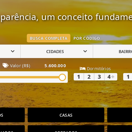
parência, um conceito fundame
BUSCA COMPLETA
POR CÓDIGO
CIDADES
BAIRR
Valor (R$)
5.600.000
Dormitórios
1
2
3
4
+
1
OS
CASAS