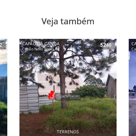
Veja também
CAPÃO DA CANOA
C
2
5240
Capão Novo Posto 4
Ca
TERRENOS