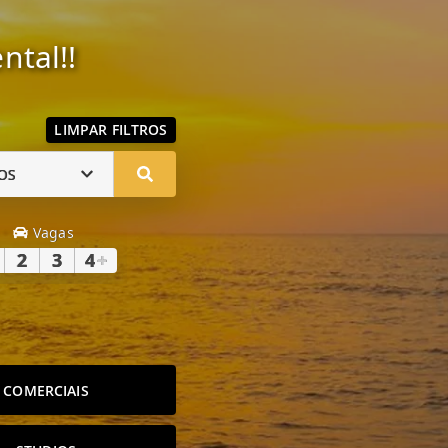
ntal!!
LIMPAR FILTROS
OS
Vagas
2
3
4
+
COMERCIAIS