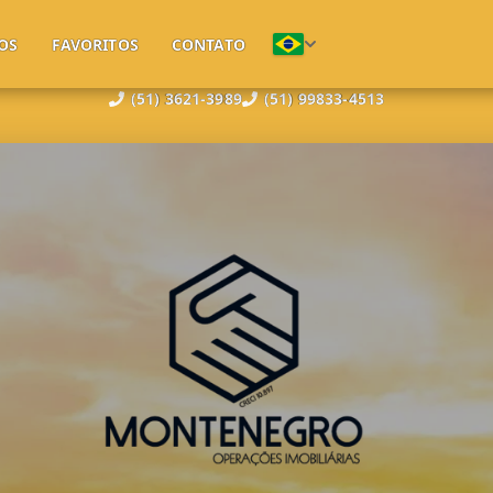
OS
FAVORITOS
CONTATO
(51) 3621-3989
(51) 99833-4513