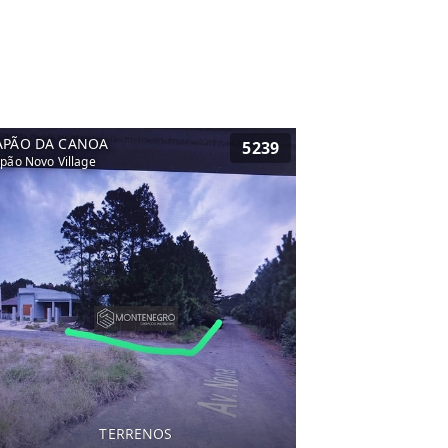
APÃO DA CANOA
5239
pão Novo Village
TERRENOS