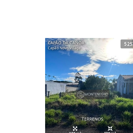
CAPÃO DA CANOA
525
Capão Novo Village
TERRENOS