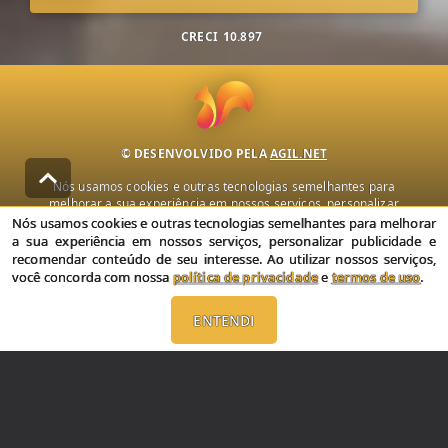
CRECI
10.897
© DESENVOLVIDO PELA
AGIL.NET
Nós usamos cookies e outras tecnologias semelhantes para
melhorar a sua experiência em nossos serviços, personalizar
publicidade e recomendar conteúdo de seu interesse. Ao utilizar
Nós usamos cookies e outras tecnologias semelhantes para melhorar
nossos serviços, você concorda com nossa política de privacidade e
a sua experiência em nossos serviços, personalizar publicidade e
termos de uso.
recomendar conteúdo de seu interesse. Ao utilizar nossos serviços,
você concorda com nossa
política de privacidade
e
termos de uso
.
Política de Privacidade
Termos de uso
ENTENDI