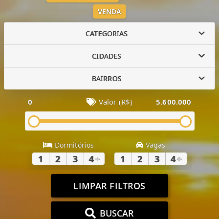
VENDA
CATEGORIAS
CIDADES
BAIRROS
0
Valor (R$)
5.600.000
Dormitórios
Vagas
1
2
3
4
+
1
2
3
4
+
LIMPAR FILTROS
BUSCAR