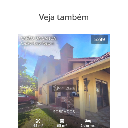
Veja também
CAPÃO DA CANOA
5249
Capão Novo Posto 4
SOBRADOS
65 m²
65 m²
2 dorms