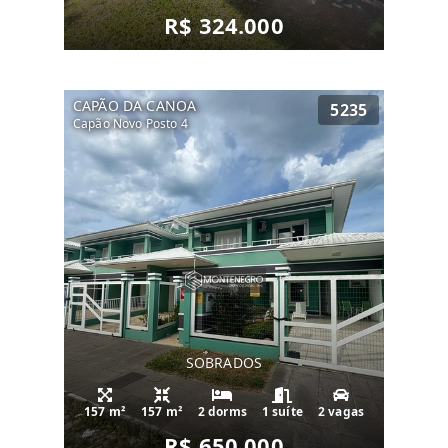
R$ 324.000
CAPÃO DA CANOA
5235
Capão Novo Posto 4
SOBRADOS
157 m²
157 m²
2 dorms
1 suíte
2 vagas
R$ 650.000