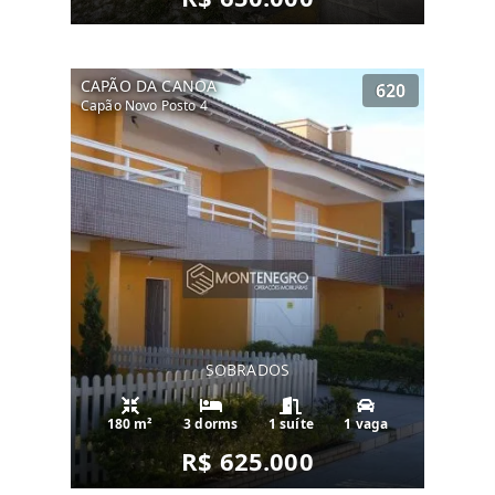
CAPÃO DA CANOA
620
Capão Novo Posto 4
SOBRADOS
180 m²
3 dorms
1 suíte
1 vaga
R$ 625.000