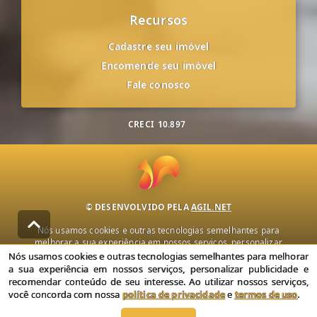
Recursos
Cadastre seu imóvel
Encomende seu imóvel
Fale conosco
CRECI
10.897
© DESENVOLVIDO PELA
AGIL.NET
Nós usamos cookies e outras tecnologias semelhantes para
melhorar a sua experiência em nossos serviços, personalizar
publicidade e recomendar conteúdo de seu interesse. Ao utilizar
Nós usamos cookies e outras tecnologias semelhantes para melhorar
nossos serviços, você concorda com nossa política de privacidade e
a sua experiência em nossos serviços, personalizar publicidade e
termos de uso.
recomendar conteúdo de seu interesse. Ao utilizar nossos serviços,
você concorda com nossa
política de privacidade
e
termos de uso
.
Política de Privacidade
Termos de uso