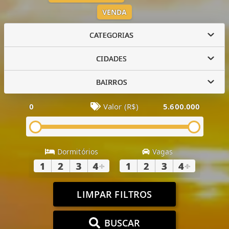
VENDA
CATEGORIAS
CIDADES
BAIRROS
0
Valor (R$)
5.600.000
Dormitórios
Vagas
1
2
3
4
+
1
2
3
4
+
LIMPAR FILTROS
BUSCAR