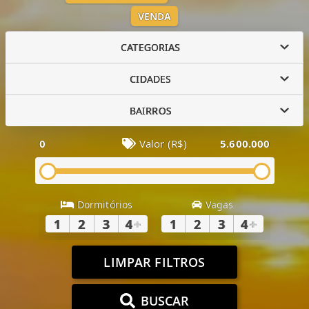
VENDA
CATEGORIAS
CIDADES
BAIRROS
0
Valor (R$)
5.600.000
Dormitórios
Vagas
1
2
3
4
+
1
2
3
4
+
LIMPAR FILTROS
BUSCAR