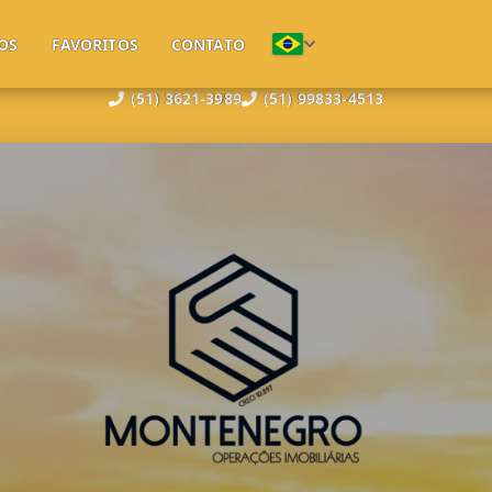
OS
FAVORITOS
CONTATO
(51) 3621-3989
(51) 99833-4513