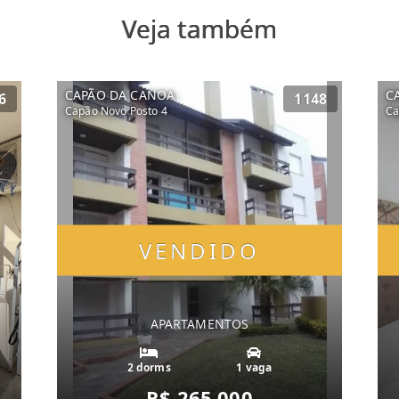
Veja também
CAPÃO DA CANOA
C
6
1148
Capão Novo Posto 4
Ca
VENDIDO
APARTAMENTOS
2 dorms
1 vaga
R$ 265.000