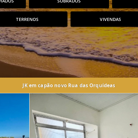
HADOS
SOBRADOS
TERRENOS
VIVENDAS
JK em capão novo Rua das Orquídeas