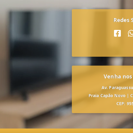
Redes S
Venha nos
Av. Paraguassu,
Praia Capão Novo
|
C
CEP: 95