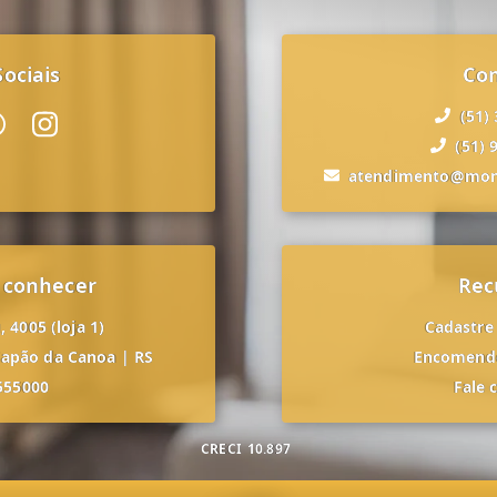
ociais
Co
(51)
(51) 
atendimento@mon
 conhecer
Rec
 4005 (loja 1)
Cadastre
apão da Canoa
|
RS
Encomende
555000
Fale 
CRECI
10.897