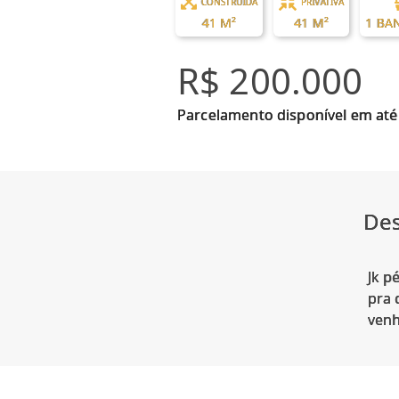
CONSTRUÍDA
PRIVATIVA
41 M²
41 M²
1 BA
R$ 200.000
Parcelamento disponível em até
Des
Jk p
pra 