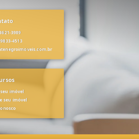
ntato
 3621-3989
99833-4513
tenegroimoveis.com.br
ursos
 seu imóvel
 seu imóvel
conosco