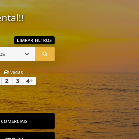
ntal!!
LIMPAR FILTROS
OS
Vagas
2
3
4
+
COMERCIAIS