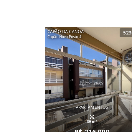
CAPÃO DA CANOA
523
Capão Novo Posto 4
APARTAMENTOS
39 m²
R$ 216.000