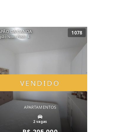
APÃO DA CANOA
1078
pão Novo Posto 4
VENDIDO
APARTAMENTOS
2 vagas
R$ 205.000