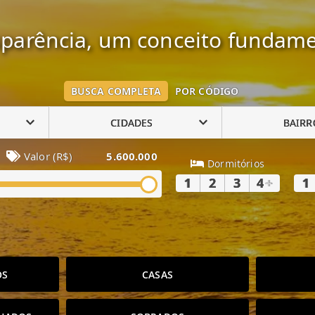
parência, um conceito fundame
BUSCA COMPLETA
POR CÓDIGO
CIDADES
BAIRR
Valor (R$)
5.600.000
Dormitórios
1
2
3
4
+
1
OS
CASAS