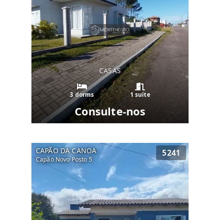
CASAS
3 dorms
1 suíte
Consulte-nos
CAPÃO DA CANOA
5241
Capão Novo Posto 5