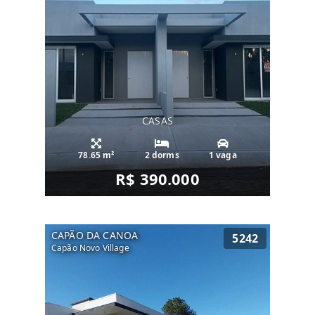
CASAS
78.65 m²
2 dorms
1 vaga
R$ 390.000
CAPÃO DA CANOA
5242
Capão Novo Village