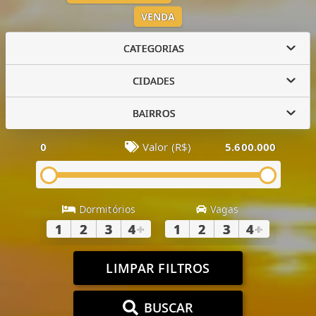
VENDA
CATEGORIAS
CIDADES
BAIRROS
0
Valor (R$)
5.600.000
Dormitórios
Vagas
1
2
3
4
+
1
2
3
4
+
LIMPAR FILTROS
BUSCAR