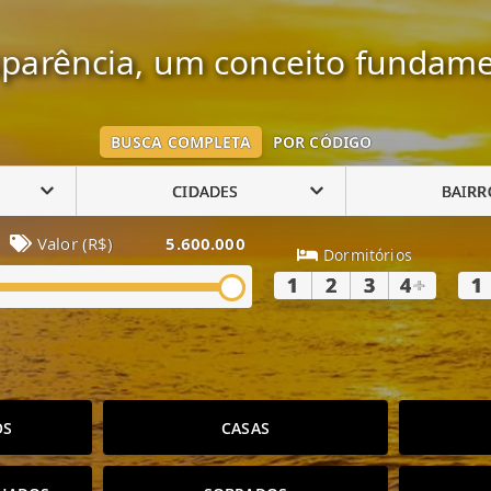
parência, um conceito fundame
BUSCA COMPLETA
POR CÓDIGO
CIDADES
BAIRR
Valor (R$)
5.600.000
Dormitórios
1
2
3
4
+
1
OS
CASAS