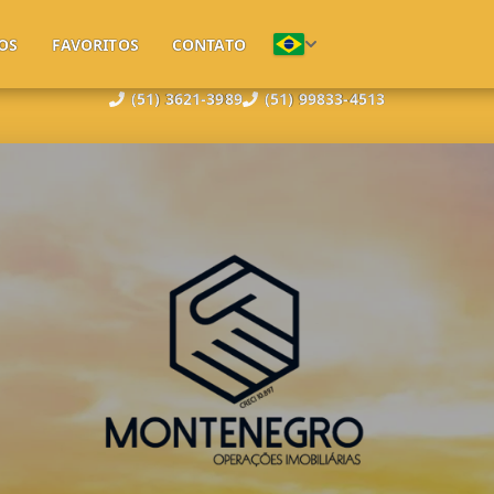
OS
FAVORITOS
CONTATO
(51) 3621-3989
(51) 99833-4513