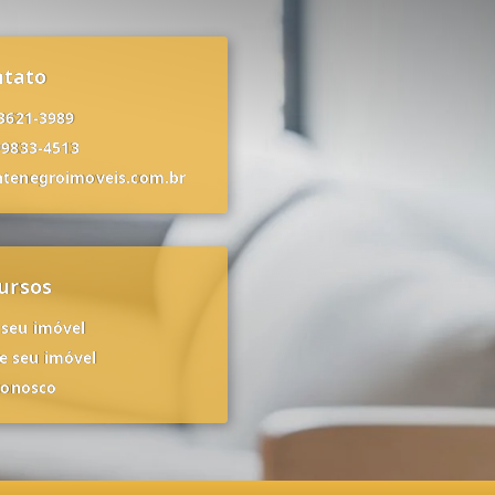
ntato
 3621-3989
99833-4513
tenegroimoveis.com.br
ursos
 seu imóvel
 seu imóvel
conosco