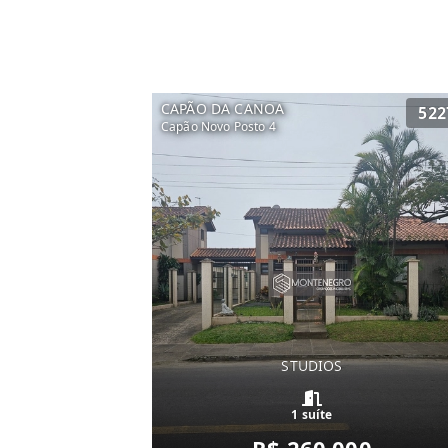
CAPÃO DA CANOA
522
Capão Novo Posto 4
STUDIOS
1 suíte