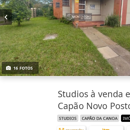
16 FOTOS
Studios à venda 
Capão Novo Post
STUDIOS
CAPÃO DA CANOA
IMÓ