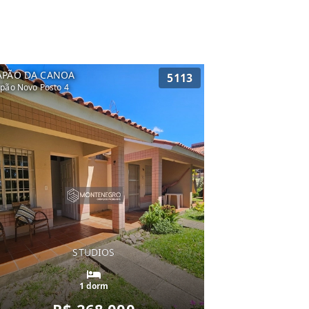
APÃO DA CANOA
5113
pão Novo Posto 4
STUDIOS
1 dorm