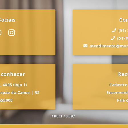
ociais
Co
(51)
(51) 
atendimento@mon
 conhecer
Rec
 4005 (loja 1)
Cadastre
apão da Canoa
|
RS
Encomende
555000
Fale 
CRECI
10.897