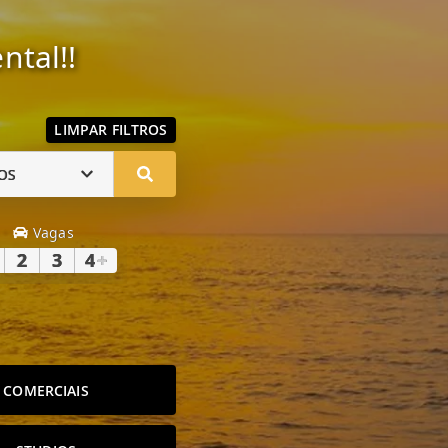
ntal!!
LIMPAR FILTROS
OS
Vagas
2
3
4
+
COMERCIAIS