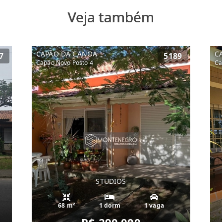
Veja também
CAPÃO DA CANOA
C
7
5189
Capão Novo Posto 4
Ca
STUDIOS
68 m²
1 dorm
1 vaga