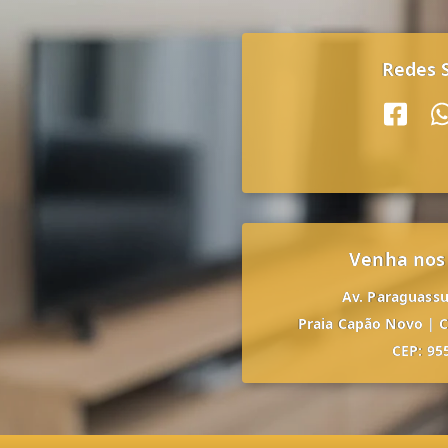
Redes S
Venha nos
Av. Paraguassu,
Praia Capão Novo
|
C
CEP: 95