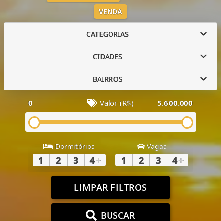
VENDA
CATEGORIAS
CIDADES
BAIRROS
0
Valor (R$)
5.600.000
Dormitórios
Vagas
1
2
3
4
+
1
2
3
4
+
LIMPAR FILTROS
BUSCAR