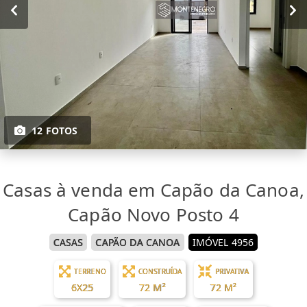
12 FOTOS
Casas à venda em Capão da Canoa,
Capão Novo Posto 4
CASAS
CAPÃO DA CANOA
IMÓVEL 4956
TERRENO
CONSTRUÍDA
PRIVATIVA
6X25
72 M²
72 M²