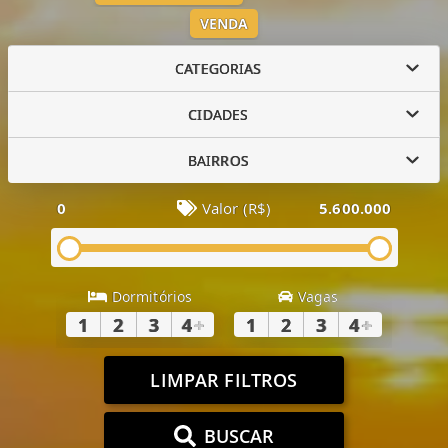
VENDA
CATEGORIAS
CIDADES
BAIRROS
0
Valor (R$)
5.600.000
Dormitórios
Vagas
1
2
3
4
+
1
2
3
4
+
LIMPAR FILTROS
BUSCAR