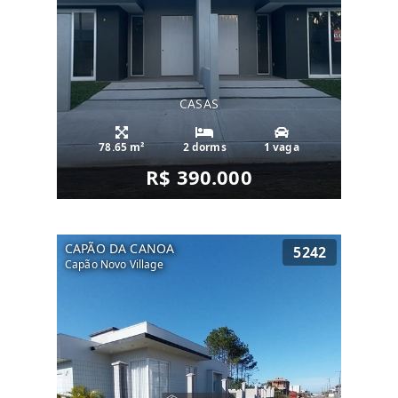
CASAS
78.65 m²
2 dorms
1 vaga
R$ 390.000
CAPÃO DA CANOA
5242
Capão Novo Village