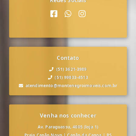
Redes Sociais
Contato
(51) 3621-3989
(51) 99833-4513
atendimento@montenegroimoveis.com.br
Venha nos conhecer
Av. Paraguassu, 4005 (loja 1)
Praia Capão Novo
|
Capão da Canoa
|
RS