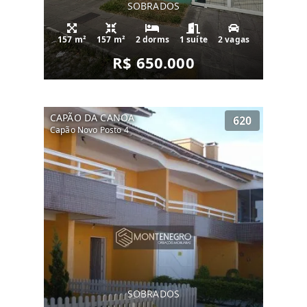
SOBRADOS
157 m²
157 m²
2 dorms
1 suíte
2 vagas
R$ 650.000
CAPÃO DA CANOA
620
Capão Novo Posto 4
SOBRADOS