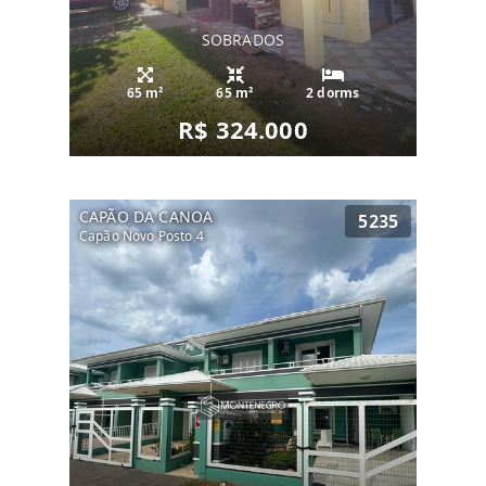
SOBRADOS
65 m²
65 m²
2 dorms
R$ 324.000
CAPÃO DA CANOA
5235
Capão Novo Posto 4