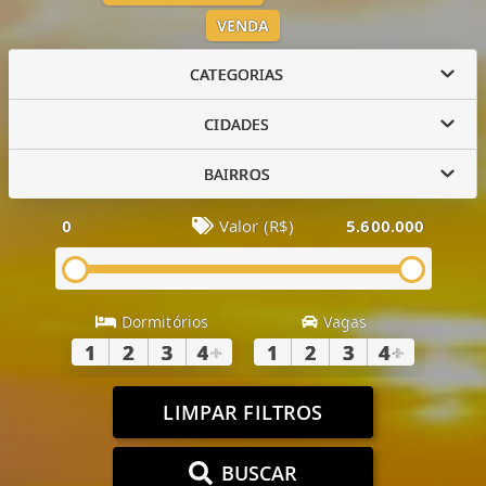
VENDA
CATEGORIAS
CIDADES
BAIRROS
0
Valor (R$)
5.600.000
Dormitórios
Vagas
1
2
3
4
+
1
2
3
4
+
LIMPAR FILTROS
BUSCAR