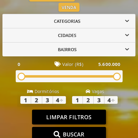
VENDA
CATEGORIAS
CIDADES
BAIRROS
0
Valor (R$)
5.600.000
Dormitórios
Vagas
1
2
3
4
+
1
2
3
4
+
LIMPAR FILTROS
BUSCAR