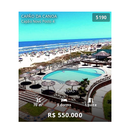
CAPÃO DA CANOA
5190
Capão Novo Posto 4
VIVENDAS
70 m²
3 dorms
1 suíte
R$ 550.000