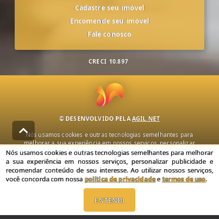
Cadastre seu imóvel
Encomende seu imóvel
Fale conosco
CRECI
10.897
© DESENVOLVIDO PELA
AGIL.NET
Nós usamos cookies e outras tecnologias semelhantes para
melhorar a sua experiência em nossos serviços, personalizar
publicidade e recomendar conteúdo de seu interesse. Ao utilizar
Nós usamos cookies e outras tecnologias semelhantes para melhorar
nossos serviços, você concorda com nossa política de privacidade e
a sua experiência em nossos serviços, personalizar publicidade e
termos de uso.
recomendar conteúdo de seu interesse. Ao utilizar nossos serviços,
você concorda com nossa
política de privacidade
e
termos de uso
.
Política de Privacidade
Termos de uso
ENTENDI