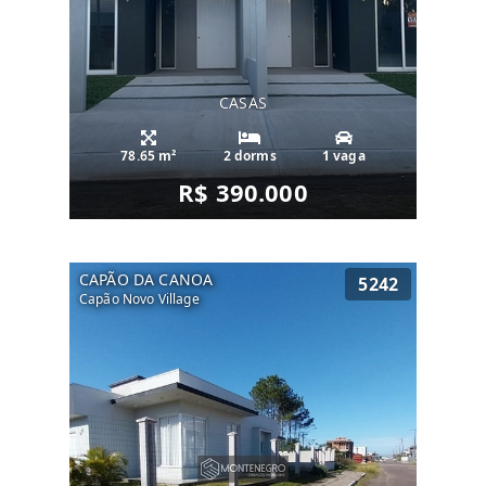
CASAS
78.65 m²
2 dorms
1 vaga
R$ 390.000
CAPÃO DA CANOA
5242
Capão Novo Village