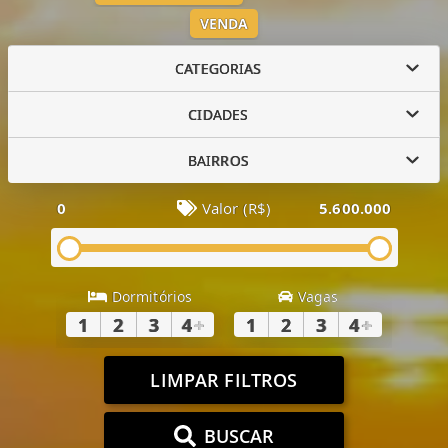
VENDA
CATEGORIAS
CIDADES
BAIRROS
0
Valor (R$)
5.600.000
Dormitórios
Vagas
1
2
3
4
+
1
2
3
4
+
LIMPAR FILTROS
BUSCAR