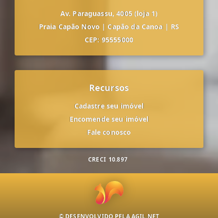
Av. Paraguassu, 4005 (loja 1)
Praia Capão Novo
|
Capão da Canoa
|
RS
CEP: 95555000
Recursos
Cadastre seu imóvel
Encomende seu imóvel
Fale conosco
CRECI
10.897
© DESENVOLVIDO PELA
AGIL.NET