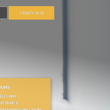
CADASTRAR-SE
ntato
 3621-3989
99833-4513
tenegroimoveis.com.br