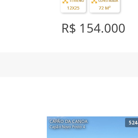
TERRENO
CONSTRUÍDA
12X25
72 M²
R$ 154.000
CAPÃO DA CANOA
524
Capão Novo Posto 4