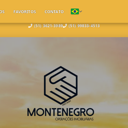
OS
FAVORITOS
CONTATO
(51) 3621-3989
(51) 99833-4513