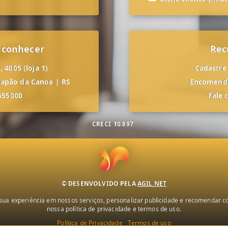
 conhecer
Rec
 4005 (loja 1)
Cadastre
apão da Canoa
|
RS
Encomende
555000
Fale 
CRECI
10.897
© DESENVOLVIDO PELA
AGIL.NET
ua experiência em nossos serviços, personalizar publicidade e recomendar con
nossa política de privacidade e termos de uso.
Política de Privacidade
Termos de uso