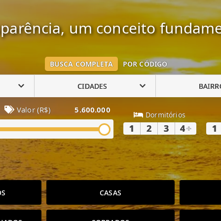
parência, um conceito fundame
BUSCA COMPLETA
POR CÓDIGO
CIDADES
BAIRR
Valor (R$)
5.600.000
Dormitórios
1
2
3
4
+
1
OS
CASAS