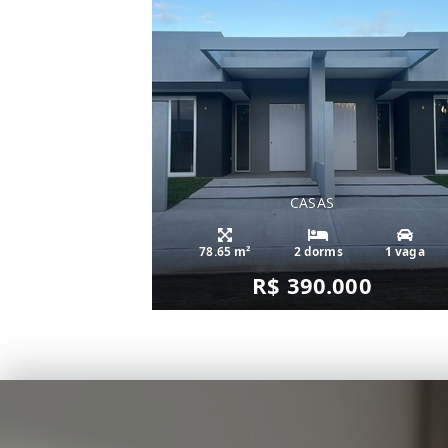
CASAS
78.65 m²
2 dorms
1 vaga
R$ 390.000