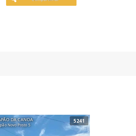
APÃO DA CANOA
5241
pão Novo Posto 5