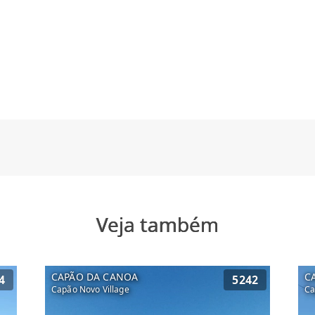
Veja também
CAPÃO DA CANOA
C
4
5242
Capão Novo Village
Ca