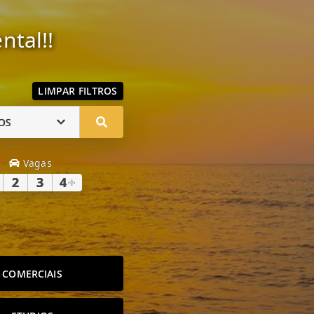
ntal!!
LIMPAR FILTROS
OS
Vagas
2
3
4
+
COMERCIAIS