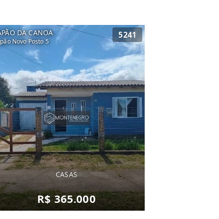
APÃO DA CANOA
5241
pão Novo Posto 5
CASAS
R$ 365.000