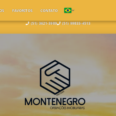
OS
FAVORITOS
CONTATO
(51) 3621-3989
(51) 99833-4513