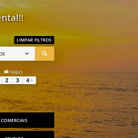
ntal!!
LIMPAR FILTROS
OS
Vagas
2
3
4
+
COMERCIAIS