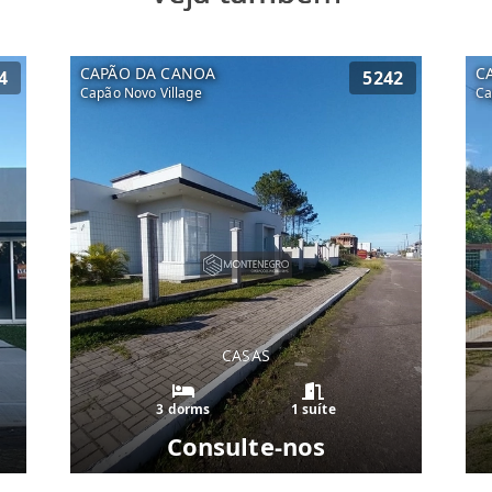
CAPÃO DA CANOA
C
4
5242
Capão Novo Village
Ca
CASAS
3 dorms
1 suíte
Consulte-nos