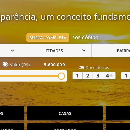
parência, um conceito fundame
BUSCA COMPLETA
POR CÓDIGO
CIDADES
BAIRR
Valor (R$)
5.600.000
Dormitórios
1
2
3
4
+
1
OS
CASAS