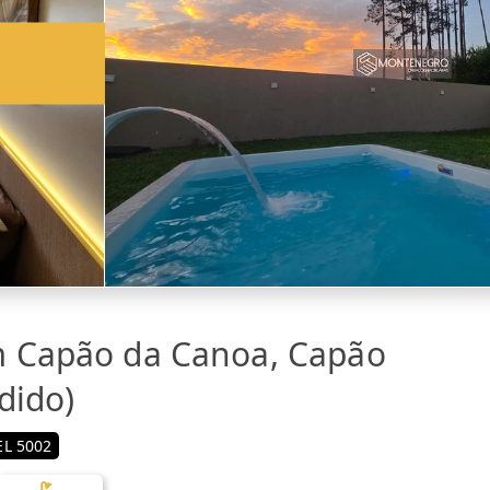
m Capão da Canoa, Capão
dido)
L 5002