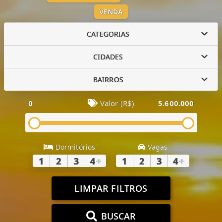
VENDA
CATEGORIAS
CIDADES
BAIRROS
0
Valor (R$)
5.600.000
Dormitórios
Vagas
1
2
3
4
+
1
2
3
4
+
LIMPAR FILTROS
BUSCAR