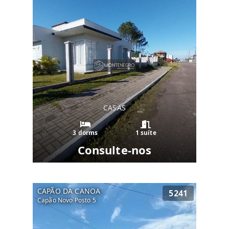
CASAS
3 dorms
1 suíte
Consulte-nos
CAPÃO DA CANOA
5241
Capão Novo Posto 5