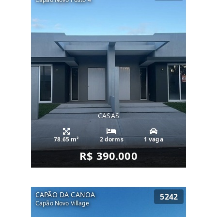
CASAS
78.65 m²
2 dorms
1 vaga
R$ 390.000
CAPÃO DA CANOA
5242
Capão Novo Village