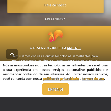
Fale conosco
CRECI
10.897
© DESENVOLVIDO PELA
AGIL.NET
Nós usamos cookies e outras tecnologias semelhantes para
melhorar a sua experiência em nossos serviços, personalizar
publicidade e recomendar conteúdo de seu interesse. Ao utilizar
Nós usamos cookies e outras tecnologias semelhantes para melhorar
nossos serviços, você concorda com nossa política de privacidade e
a sua experiência em nossos serviços, personalizar publicidade e
termos de uso.
recomendar conteúdo de seu interesse. Ao utilizar nossos serviços,
você concorda com nossa
política de privacidade
e
termos de uso
.
Política de Privacidade
Termos de uso
ENTENDI