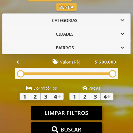
VENDA
CATEGORIAS
CIDADES
BAIRROS
0
Valor (R$)
5.600.000
Dormitórios
Vagas
1
2
3
4
+
1
2
3
4
+
LIMPAR FILTROS
BUSCAR