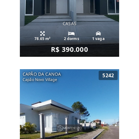
CASAS
78.65 m²
2 dorms
1 vaga
R$ 390.000
CAPÃO DA CANOA
5242
Capão Novo Village