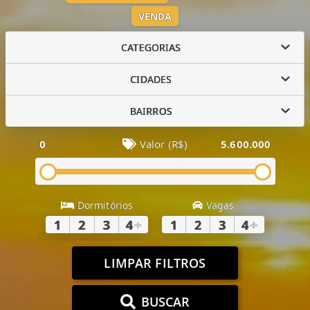
VENDA
CATEGORIAS
CIDADES
BAIRROS
0
Valor (R$)
5.600.000
Dormitórios
Vagas
1
2
3
4
+
1
2
3
4
+
LIMPAR FILTROS
BUSCAR