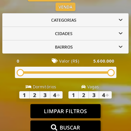
VENDA
CATEGORIAS
CIDADES
BAIRROS
0
Valor (R$)
5.600.000
Dormitórios
Vagas
1
2
3
4
+
1
2
3
4
+
LIMPAR FILTROS
BUSCAR