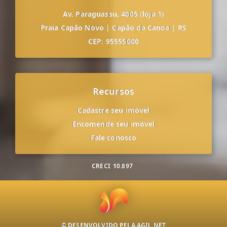
Av. Paraguassu, 4005 (loja 1)
Praia Capão Novo
|
Capão da Canoa
|
RS
CEP: 95555000
Recursos
Cadastre seu imóvel
Encomende seu imóvel
Fale conosco
CRECI
10.897
© DESENVOLVIDO PELA
AGIL.NET