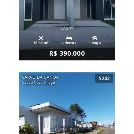
CASAS
78.65 m²
2 dorms
1 vaga
R$ 390.000
CAPÃO DA CANOA
5242
Capão Novo Village